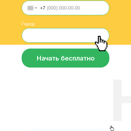
+7
Город
Начать бесплатно
П