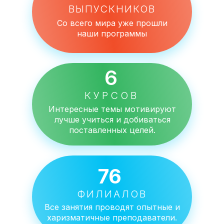
ВЫПУСКНИКОВ
Со всего мира уже прошли
наши программы
6
КУРСОВ
Интересные темы мотивируют
лучше учиться и добиваться
поставленных целей.
76
ФИЛИАЛОВ
Все занятия проводят опытные и
харизматичные преподаватели.