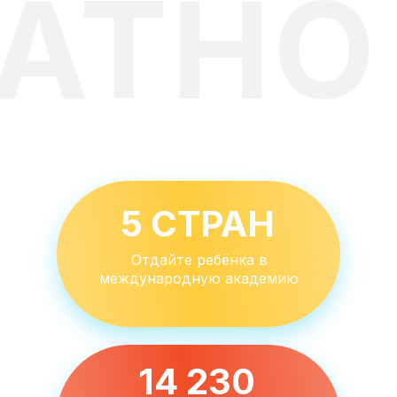
АТНО
5 СТРАН
Отдайте ребёнка в
международную академию
14 230