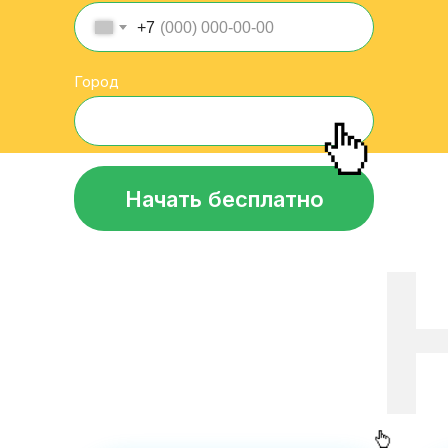
+7
Город
Начать бесплатно
П