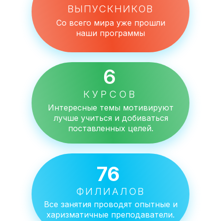
ВЫПУСКНИКОВ
Со всего мира уже прошли
наши программы
6
КУРСОВ
Интересные темы мотивируют
лучше учиться и добиваться
поставленных целей.
76
ФИЛИАЛОВ
Все занятия проводят опытные и
харизматичные преподаватели.