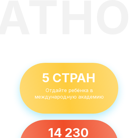
АТНО
5 СТРАН
Отдайте ребёнка в
международную академию
14 230