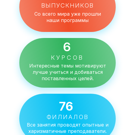
ВЫПУСКНИКОВ
Со всего мира уже прошли
наши программы
6
КУРСОВ
Интересные темы мотивируют
лучше учиться и добиваться
поставленных целей.
76
ФИЛИАЛОВ
Все занятия проводят опытные и
харизматичные преподаватели.