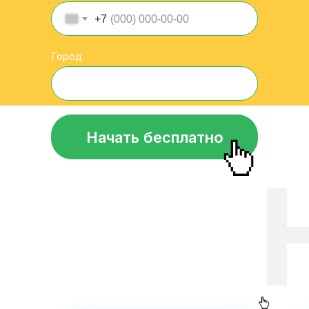
+7
Город
Начать бесплатно
П