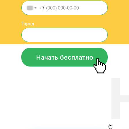
+7
Город
Начать бесплатно
П