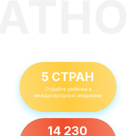
АТНО
5 СТРАН
Отдайте ребёнка в
международную академию
14 230