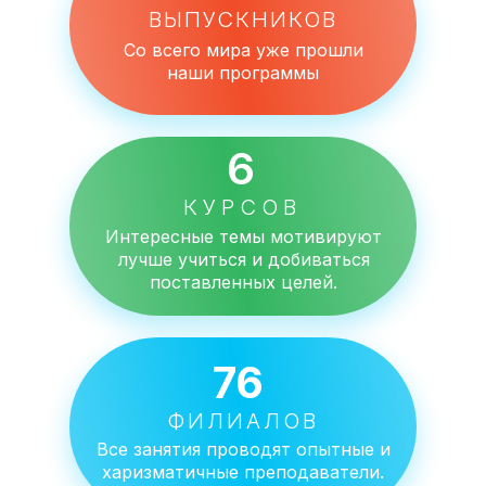
ВЫПУСКНИКОВ
Со всего мира уже прошли
наши программы
6
КУРСОВ
Интересные темы мотивируют
лучше учиться и добиваться
поставленных целей.
76
ФИЛИАЛОВ
Все занятия проводят опытные и
харизматичные преподаватели.