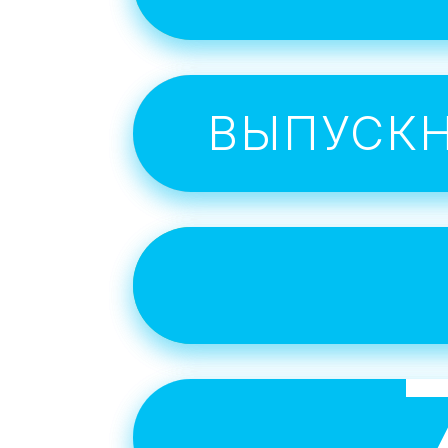
ВЫПУСК
Инт
учитьс