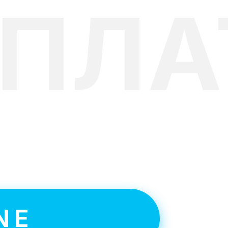
СПЛА
т в
NE