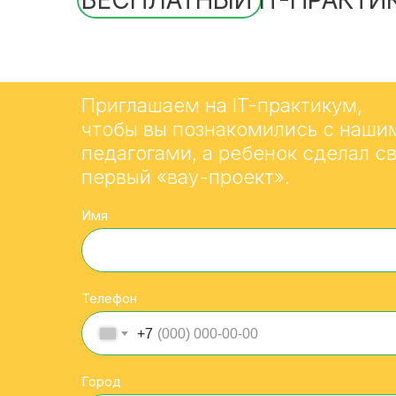
БЕСПЛАТНЫЙ IT-ПРАКТИ
Приглашаем на IT-практикум,
чтобы вы познакомились с наши
педагогами, а ребенок сделал с
первый «вау-проект».
Имя
Телефон
+7
Город