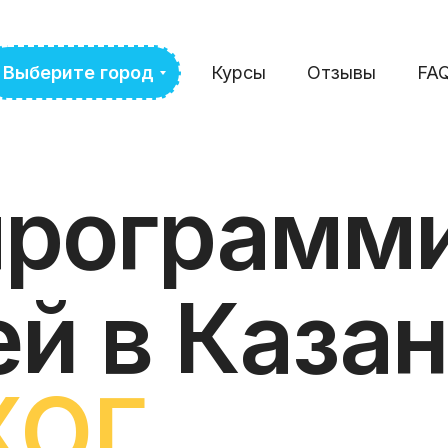
Выберите город
Курсы
Отзывы
FA
программ
ей в Каза
ХОГ