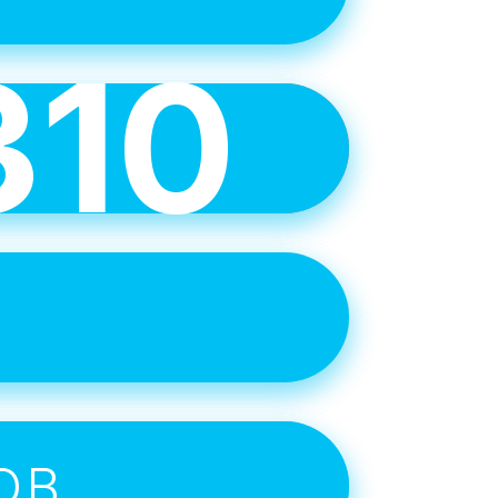
310
е
учше
 целей.
е
ОВ