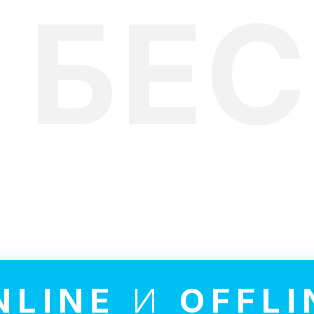
БЕ
лекательные занятия проходя
NLINE
И
OFFLI