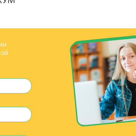
КУМ
ми
вой