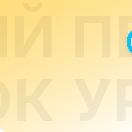
ЫЙ
П
ОК
У