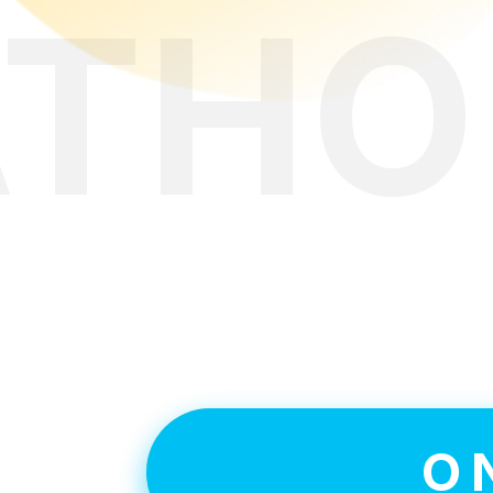
АТНО
Ув
O