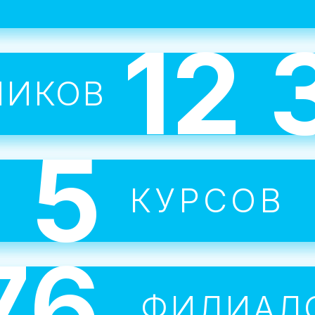
группах или 1 на 1 с учителем.
12 
Каждый ребенок сбирает сво
НИКОВ
портфолио к концу курса.
5
ересные темы мотивируют л
КУРСОВ
я и добиваться поставленных
76
Все занятия проводят опытны
ФИЛИАЛ