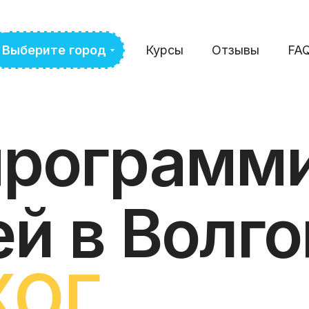
Выберите город
Курсы
Отзывы
FA
программ
ей в Волг
ХОГ