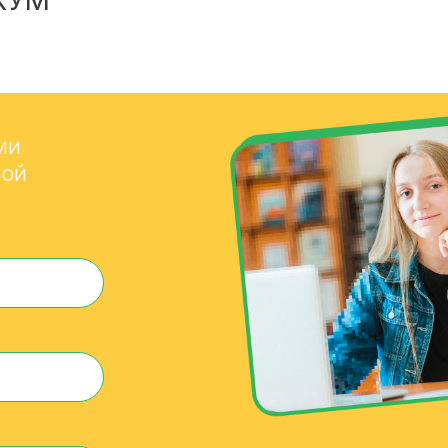
КУМ
ми
вой