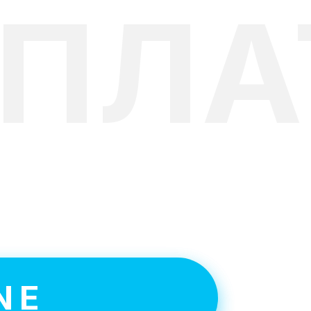
СПЛА
т в
NE