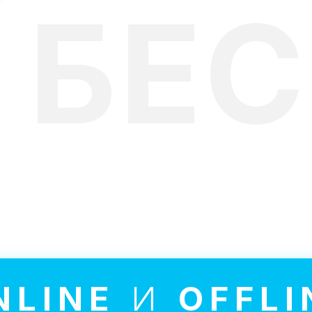
БЕ
лекательные занятия проходя
NLINE
И
OFFLI