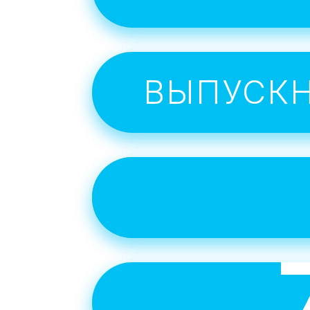
ВЫПУСК
Инт
учитьс