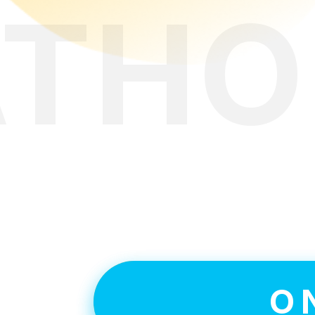
АТНО
Ув
O