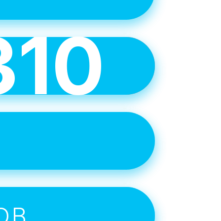
310
е
учше
 целей.
е
ОВ