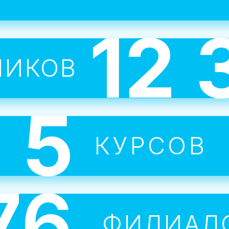
группах или 1 на 1 с учителем.
12 
Каждый ребенок сбирает сво
НИКОВ
портфолио к концу курса.
5
ересные темы мотивируют л
КУРСОВ
я и добиваться поставленных
76
Все занятия проводят опытны
ФИЛИАЛ