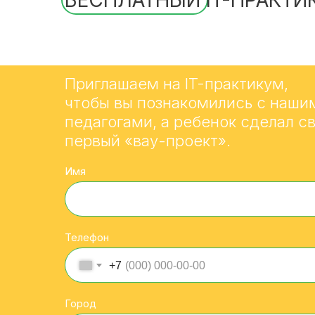
БЕСПЛАТНЫЙ IT-ПРАКТИ
Приглашаем на IT-практикум,
чтобы вы познакомились с наши
педагогами, а ребенок сделал с
первый «вау-проект».
Имя
Телефон
+7
Город