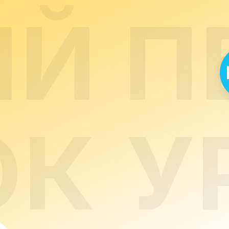
ЫЙ
П
ОК
У