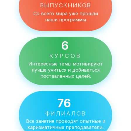
ВЫПУСКНИКОВ
Со всего мира уже прошли
наши программы
6
КУРСОВ
Интересные темы мотивируют
лучше учиться и добиваться
поставленных целей.
76
ФИЛИАЛОВ
Все занятия проводят опытные и
харизматичные преподаватели.