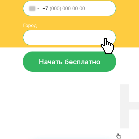
+7
Город
Начать бесплатно
П