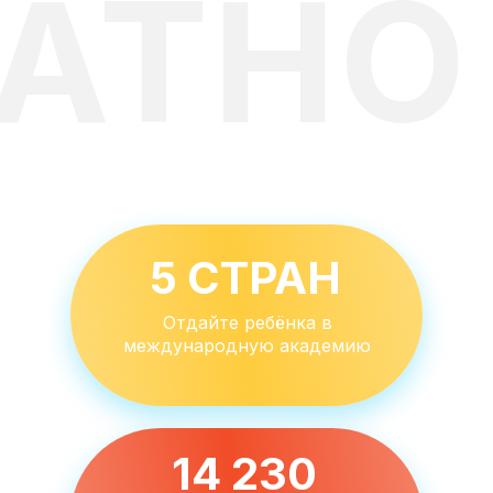
АТНО
5 СТРАН
Отдайте ребёнка в
международную академию
14 230