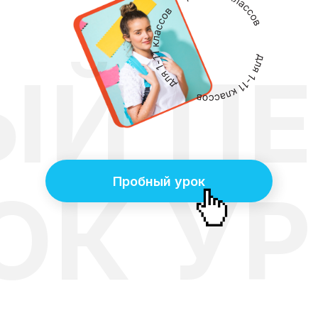
ЫЙ
П
Пробный урок
ОК
У