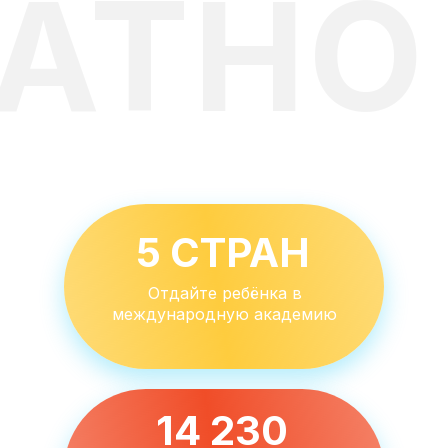
АТНО
5 СТРАН
Отдайте ребёнка в
международную академию
14 230