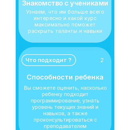
Знакомство с учениками
Узнаем, что им больше всего
интересно и какой курс
максимально поможет
раскрыть таланты и навыки
Что подходит ?
2
Способности ребенка
Вы сможете оценить, насколько
ребенку подходит
программирование, узнать
уровень текущих знаний и
навыков, а также
проконсультироваться с
преподавателем