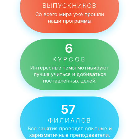
ВЫПУСКНИКОВ
Со всего мира уже прошли
наши программы
6
КУРСОВ
Интересные темы мотивируют
лучше учиться и добиваться
поставленных целей.
57
ФИЛИАЛОВ
Все занятия проводят опытные и
харизматичные преподаватели.