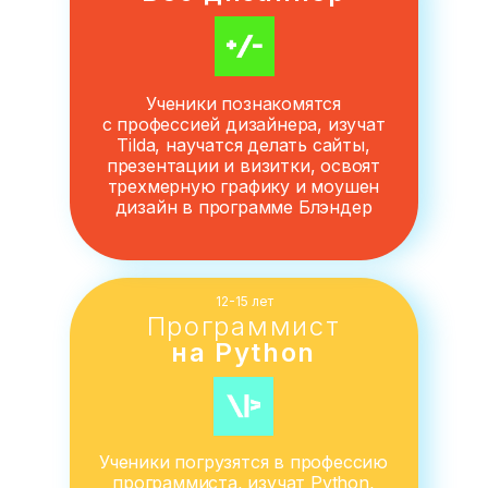
Ученики познакомятся
с профессией дизайнера, изучат
Tilda, научатся делать сайты,
презентации и визитки, освоят
трехмерную графику и моушен
дизайн в программе Блэндер
12-15 лет
Программист
на Python
Ученики погрузятся в профессию
программиста, изучат Python,