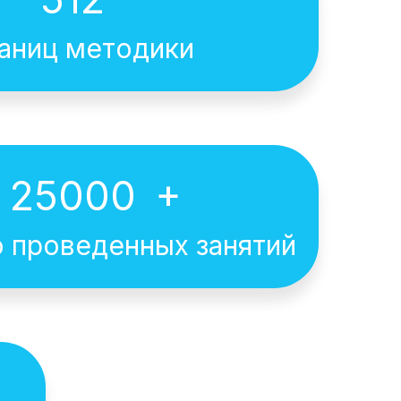
аниц методики
+
25000
 проведенных занятий
енд 2025. Мы
рантию