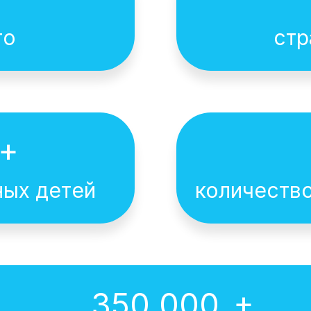
то
стр
+
ных детей
количество
ля детей- растущий тр
+
350 000
 РФ и СНГ, дающая га