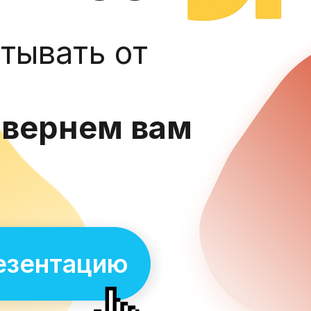
атывать от
 вернем вам
езентацию