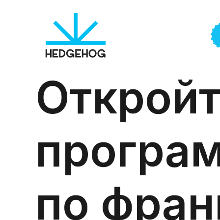
Откройт
програ
по фра