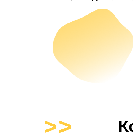
образовательног
договору.
договору.
К