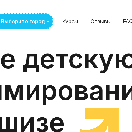
Выберите город
Курсы
Отзывы
FA
е детску
ммирован
ншизе