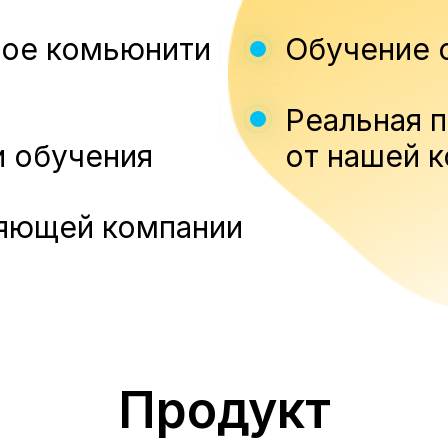
ное комьюнити
Обучение 
Реальная 
 обучения
от нашей 
ляющей компании
Продукт