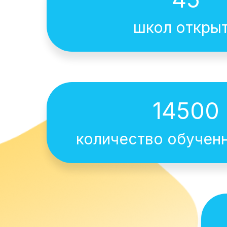
школ откры
14500
количество обучен
Курсы IT-профессий д
единственная школа в