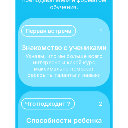
преподавателем и форматом
обучения.
Первая встреча
1
Знакомство с учениками
Узнаем, что им больше всего
интересно и какой курс
максимально поможет
раскрыть таланты и навыки
Что подходит ?
2
Способности ребенка