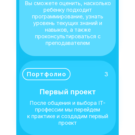
Вы сможете оценить, насколько
ребенку подходит
программирование, узнать
уровень текущих знаний и
навыков, а также
проконсультироваться с
преподавателем
Портфолио
3
Первый проект
После общения и выбора IT-
профессии мы перейдем
к практике и создадим первый
проект