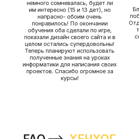
немного сомневалась, будет ли
Бл
им интересно (15 и 13 дет), но
по
напрасно- обоим очень
Отд
понравилось! По окончании
обучения оба сделали по игре,
с
показали дизайн своего сайта и в
целом остались супердовольны!
Теперь планируют использовать
полученные знания на уроках
информатики для написания своих
проектов. Спасибо огромное за
курсы!
FAQ
ХЕЧХОГ