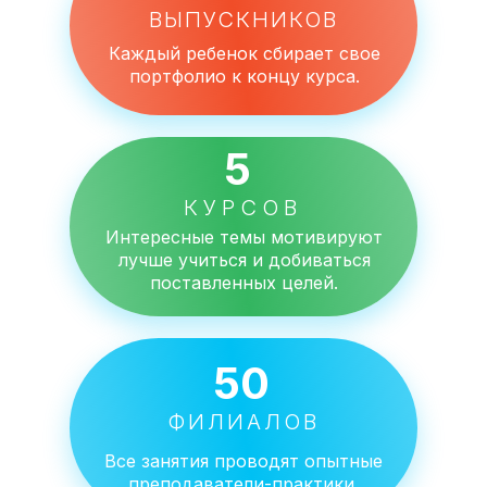
ВЫПУСКНИКОВ
Каждый ребенок сбирает свое
портфолио к концу курса.
5
КУРСОВ
Интересные темы мотивируют
лучше учиться и добиваться
поставленных целей.
50
ФИЛИАЛОВ
Все занятия проводят опытные
преподаватели-практики.