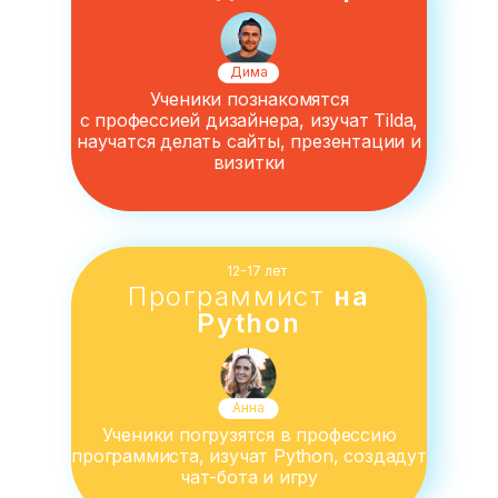
Дима
Ученики познакомятся
с профессией дизайнера, изучат Tilda,
научатся делать сайты, презентации и
визитки
12-17 лет
Программист
на
Python
Анна
Ученики погрузятся в профессию
программиста, изучат Python, создадут
чат-бота и игру