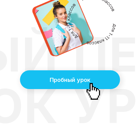
ЫЙ
П
Пробный урок
ОК
У