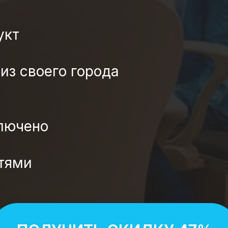
укт
из своего города
ключено
тями