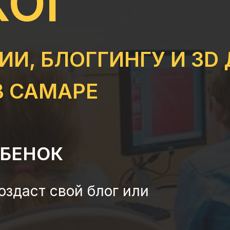
ХОГ
И, БЛОГГИНГУ И 3D
 В САМАРЕ
ЕБЕНОК
ЕБЕНОК
оздаст свой блог или