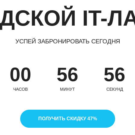
т искусственный интеллект
ДСКОЙ IT-Л
т новых друзей из своего город
УСПЕЙ ЗАБРОНИРОВАТЬ СЕГОДНЯ
ие (перекус) включено
00
56
54
жна оплата частями
ЧАСОВ
МИНУТ
СЕКУНД
Записаться на уро
ПОЛУЧИТЬ СКИДКУ 47%