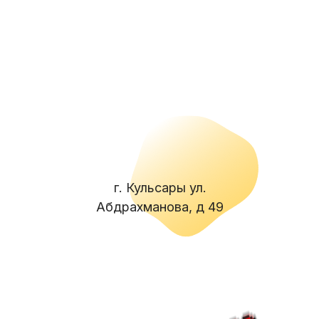
г. Кульсары ул.
Абдрахманова, д 49