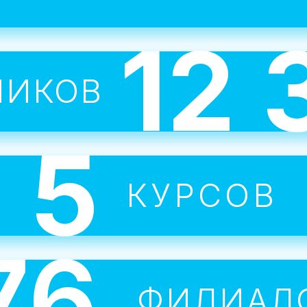
группах или 1 на 1 с учителем.
12 
Каждый ребенок сбирает сво
НИКОВ
портфолио к концу курса.
5
ересные темы мотивируют л
КУРСОВ
я и добиваться поставленных
76
Все занятия проводят опытны
ФИЛИАЛ