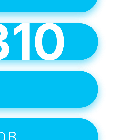
310
е
учше
 целей.
е
ОВ