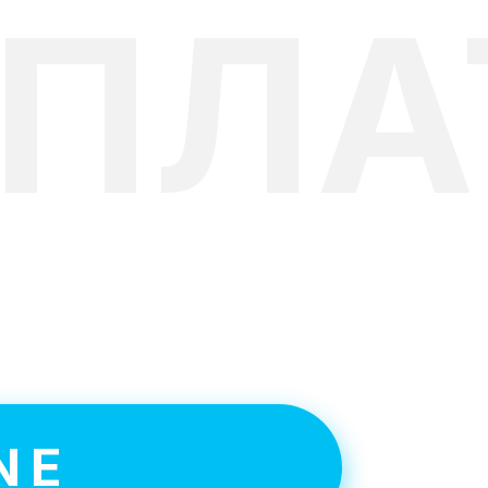
СПЛА
т в
NE