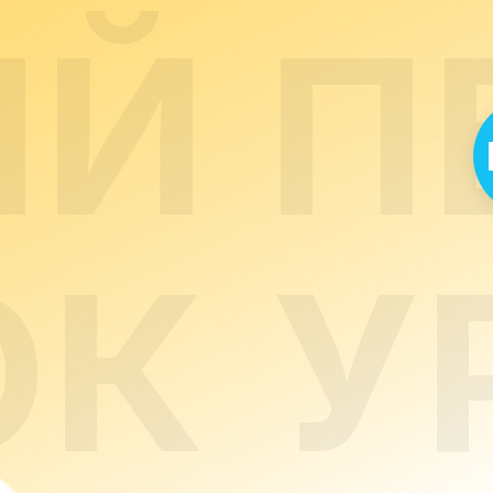
ЫЙ
П
ОК
У