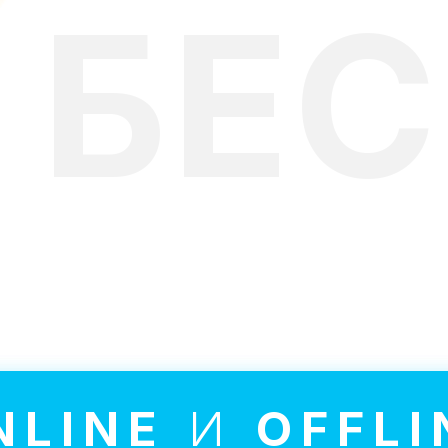
БЕ
лекательные занятия проходя
NLINE
И
OFFLI