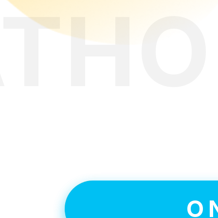
АТНО
Ув
O