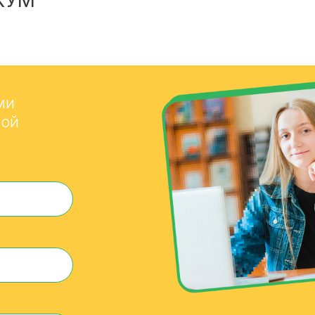
КУМ
ми
вой