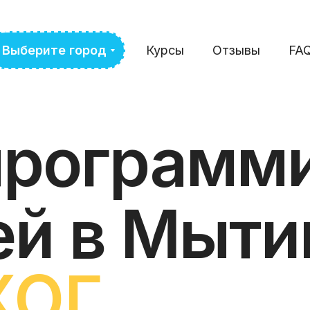
Выберите город
Курсы
Отзывы
FA
программ
ей в Мыт
ХОГ