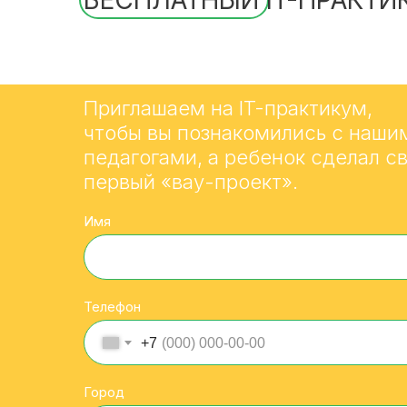
БЕСПЛАТНЫЙ IT-ПРАКТИ
Приглашаем на IT-практикум,
чтобы вы познакомились с наши
педагогами, а ребенок сделал с
первый «вау-проект».
Имя
Телефон
+7
Город