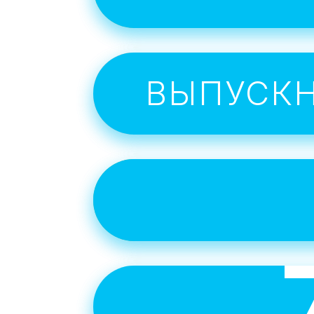
ВЫПУСК
Инт
учитьс