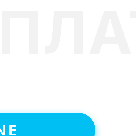
СПЛА
т в
NE