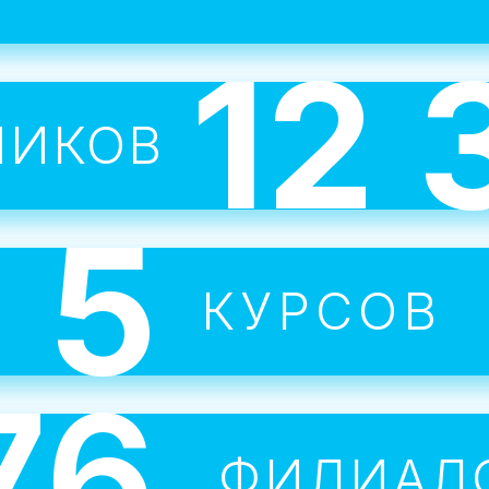
группах или 1 на 1 с учителем.
12 
Каждый ребенок сбирает сво
НИКОВ
портфолио к концу курса.
5
ересные темы мотивируют л
КУРСОВ
я и добиваться поставленных
76
Все занятия проводят опытны
ФИЛИАЛ