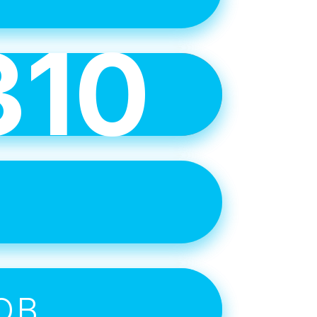
310
е
учше
 целей.
е
ОВ