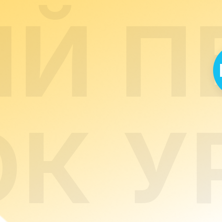
ЫЙ
П
ОК
У