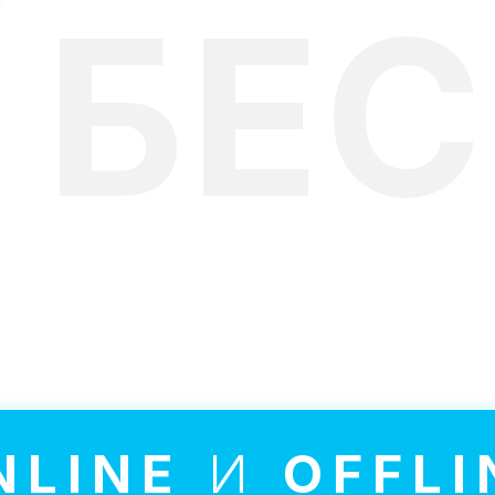
БЕ
лекательные занятия проходя
NLINE
И
OFFLI