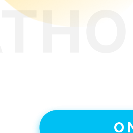
АТНО
Ув
O