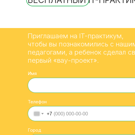
БЕСПЛАТНЫЙ IT-ПРАКТИ
Приглашаем на IT-практикум,
чтобы вы познакомились с наши
педагогами, а ребенок сделал с
первый «вау-проект».
Имя
Телефон
+7
Город