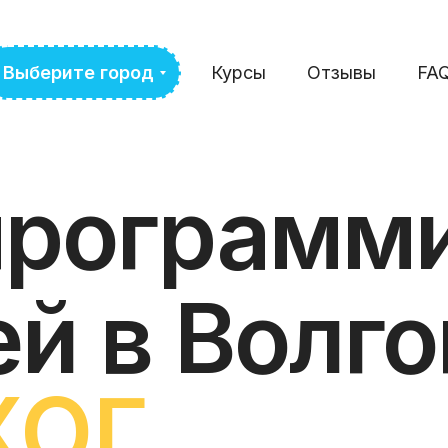
Выберите город
Курсы
Отзывы
FA
программ
ей в Волг
ХОГ