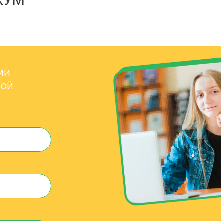
КУМ
ми
вой