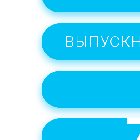
ВЫПУСК
Инт
учитьс