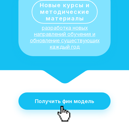
Новые курсы и
методические
материалы
разработка новых
направлений обучения и
обновление существующих
каждый год
Получить фин модель