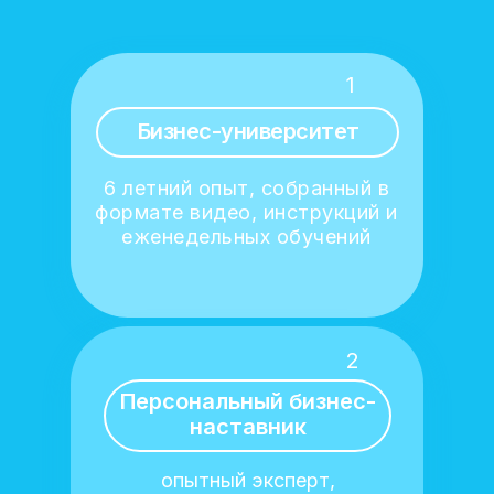
1
Бизнес-университет
6 летний опыт, собранный в
формате видео, инструкций и
еженедельных обучений
2
Персональный бизнес-
наставник
опытный эксперт,